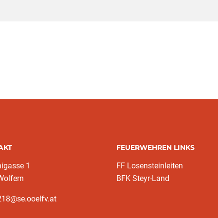
AKT
FEUERWEHREN LINKS
nigasse 1
FF Losensteinleiten
Wolfern
BFK Steyr-Land
218@se.ooelfv.at