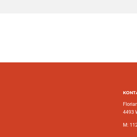
KONT
Floria
4493 
M: 11